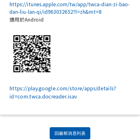
https://itunes.apple.com/tw/app/twca-dian-zi-bao-
dan-liu-lan-qi/id963032652?l=zh&mt=8
適用於Android
https://play.google.com/store/apps/details?
id=com.twca.docreader.isav
回最新消息列表